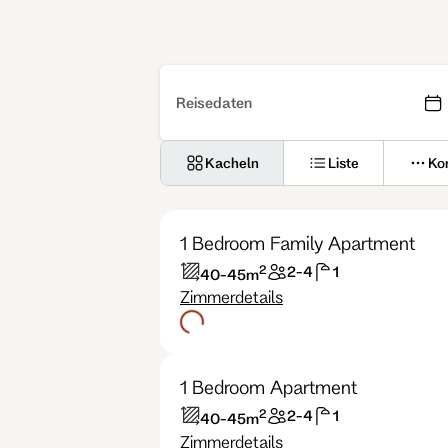
Reisedaten
Kacheln
Liste
Ko
1 Bedroom Family Apartment
2
2-4
1
40-45
m
Zimmerdetails
1 Bedroom Apartment
2
2-4
1
40-45
m
Zimmerdetails