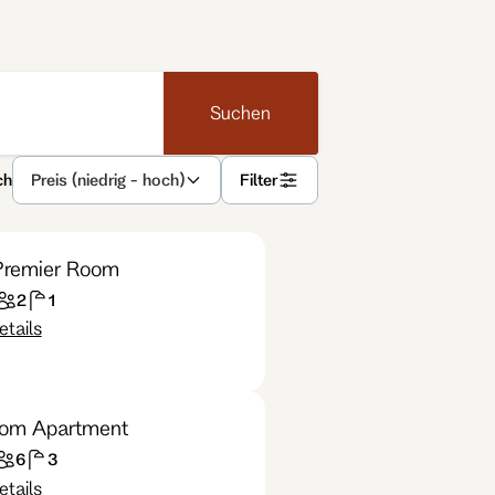
Suchen
ch
Preis (niedrig - hoch)
Filter
Premier Room
2
1
tails
oom Apartment
6
3
tails