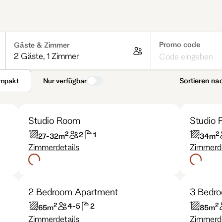
Promo code
Gäste & Zimmer
2 Gäste
,
1 Zimmer
Sortieren na
mpakt
Nur verfügbar
Studio Room
Studio 
2
2
2
1
27-32
m
34
m
Zimmerdetails
Zimmerde
2 Bedroom Apartment
3 Bedr
2
2
4-5
2
65
m
85
m
Zimmerdetails
Zimmerde