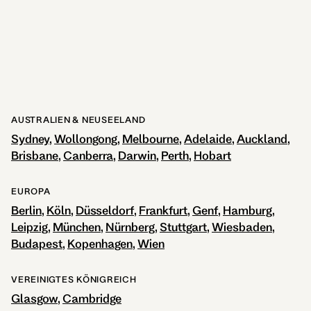
AUSTRALIEN & NEUSEELAND
Sydney
Wollongong
Melbourne
Adelaide
Auckland
Brisbane
Canberra
Darwin
Perth
Hobart
EUROPA
Berlin
Köln
Düsseldorf
Frankfurt
Genf
Hamburg
Leipzig
München
Nürnberg
Stuttgart
Wiesbaden
Budapest
Kopenhagen
Wien
VEREINIGTES KÖNIGREICH
Glasgow
Cambridge