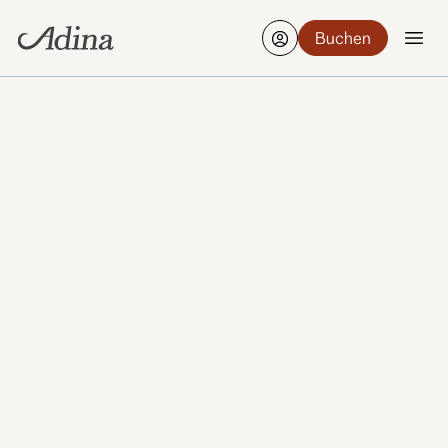
Buchen
Nürnberg vereint mittelalterliches Flair, moderne
Kreativität und eine lebendige Business‑Szene zu
einem vielseitigen Städteziel. Zwischen
Altstadtgassen, Märkten und Museen gibt es bei