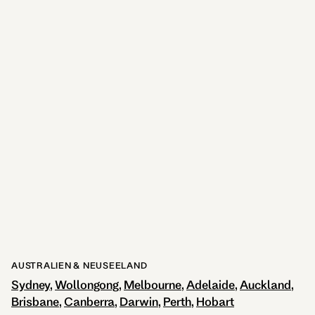
Frankfurt
2 STANDORTE
AUSTRALIEN & NEUSEELAND
Sydney
Wollongong
Melbourne
Adelaide
Auckland
Brisbane
Canberra
Darwin
Perth
Hobart