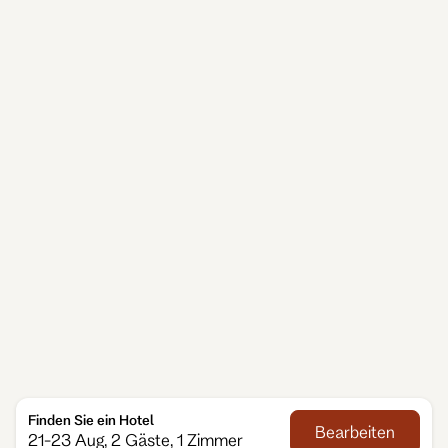
jedem Besuch etwas Neues zu entdecken.
Für alle, die Unterkunft in Nürnberg suchen, die
mehr bietet als ein klassisches Hotelzimmer, sind
unsere Apartmenthotels in Nürnberg eine
entspannte Lösung. Mit viel Platz, einer Küche und
Bereichen zum Arbeiten oder Ausruhen passen sie
sich Ihrem Rhythmus an. Ob Sie für ein Meeting
hier sind, Zeit mit der Familie verbringen oder länger
in der Stadt bleiben möchten – bei Adina genießen
Sie die Freiheit, Ihren Aufenthalt so zu gestalten, wie
es für Sie am angenehmsten ist.
Finden Sie ein Hotel
Bearbeiten
21-23 Aug, 2 Gäste, 1 Zimmer