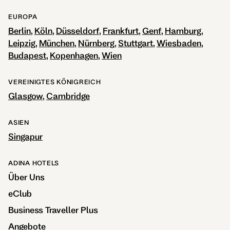
EUROPA
Berlin
Köln
Düsseldorf
Frankfurt
Genf
Hamburg
Leipzig
München
Nürnberg
Stuttgart
Wiesbaden
Budapest
Kopenhagen
Wien
VEREINIGTES KÖNIGREICH
Glasgow
Cambridge
ASIEN
Singapur
ADINA HOTELS
Über Uns
eClub
Business Traveller Plus
Angebote