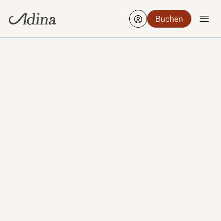
Buchen
Finden Sie ein Hotel
Bearbeiten
21-23 Aug., 2 Gäste, 1 Zimmer
Mach dich auf den Weg hinunter ins Alto
Restaurant im Adina Berlin Mitte, wo unser
tägliches Frühstücksbuffet schon auf dich wartet.
Es ist einer dieser kleinen Alltagsmomente, die das