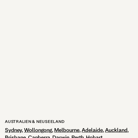
AUSTRALIEN & NEUSEELAND
Sydney
Wollongong
Melbourne
Adelaide
Auckland
Brisbane
Canberra
Darwin
Perth
Hobart