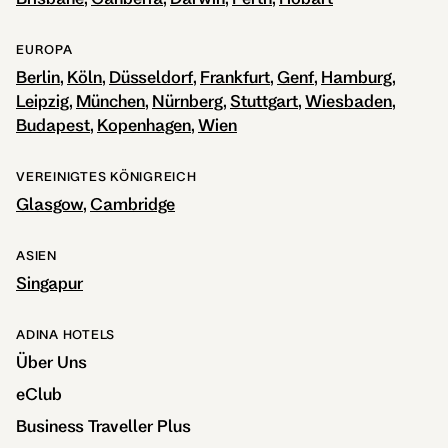
EUROPA
Berlin
Köln
Düsseldorf
Frankfurt
Genf
Hamburg
Leipzig
München
Nürnberg
Stuttgart
Wiesbaden
Budapest
Kopenhagen
Wien
VEREINIGTES KÖNIGREICH
Glasgow
Cambridge
ASIEN
Singapur
ADINA HOTELS
Über Uns
eClub
Business Traveller Plus