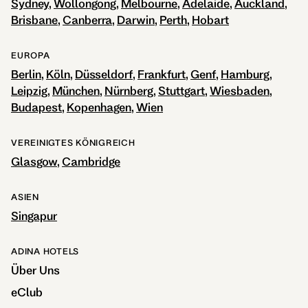
Sydney
Wollongong
Melbourne
Adelaide
Auckland
Brisbane
Canberra
Darwin
Perth
Hobart
EUROPA
Berlin
Köln
Düsseldorf
Frankfurt
Genf
Hamburg
Leipzig
München
Nürnberg
Stuttgart
Wiesbaden
Budapest
Kopenhagen
Wien
VEREINIGTES KÖNIGREICH
Glasgow
Cambridge
ASIEN
Singapur
ADINA HOTELS
Über Uns
eClub