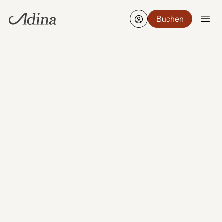
Buchen
Finden Sie ein Hotel
Bearbeiten
25-27 Aug., 2 Gäste, 1 Zimmer
Unsere Apartmenthotels und Serviced Apartments
findest du in einigen der herzlichsten Städte der
Welt. Von Sydney, Melbourne und Brisbane bis
nach Berlin, Frankfurt, Hamburg, Singapur und