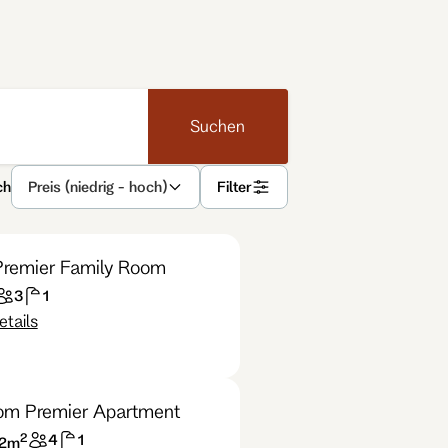
Suchen
ch
Preis (niedrig - hoch)
Filter
Premier Family Room
3
1
tails
om Premier Apartment
2
4
1
2
m