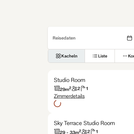
Reisedaten
Kacheln
Liste
Ko
Studio Room
2
2
1
29
m
Zimmerdetails
Sky Terrace Studio Room
2
2
1
29 - 33
m