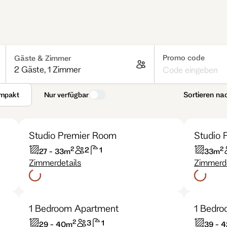
Promo code
Gäste & Zimmer
2 Gäste
,
1 Zimmer
Sortieren na
mpakt
Nur verfügbar
Studio Premier Room
Studio 
2
2
2
1
27 - 33
m
33
m
Zimmerdetails
Zimmerde
1 Bedroom Apartment
1 Bedro
2
3
1
29 - 40
m
39 - 4