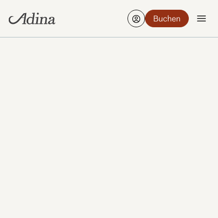
Buchen
Finden Sie ein Hotel
Bearbeiten
19-21 Aug., 2 Gäste, 1 Zimmer
In Budapest gelegen, ist unser Frühstücksraum der
perfekte Ort, um entspannt in den Tag zu starten.