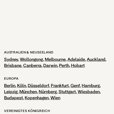
AUSTRALIEN & NEUSEELAND
Sydney
Wollongong
Melbourne
Adelaide
Auckland
Brisbane
Canberra
Darwin
Perth
Hobart
EUROPA
Berlin
Köln
Düsseldorf
Frankfurt
Genf
Hamburg
Leipzig
München
Nürnberg
Stuttgart
Wiesbaden
Budapest
Kopenhagen
Wien
VEREINIGTES KÖNIGREICH