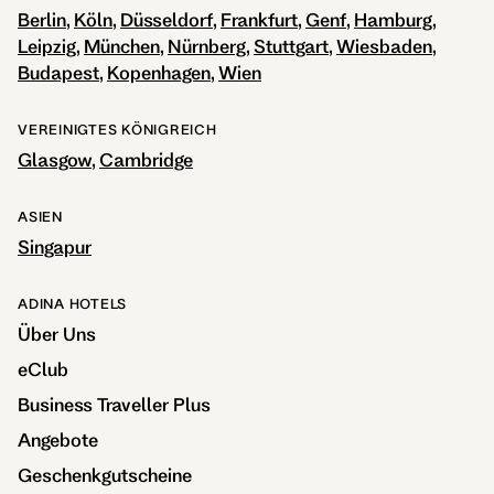
Berlin
Köln
Düsseldorf
Frankfurt
Genf
Hamburg
Leipzig
München
Nürnberg
Stuttgart
Wiesbaden
Budapest
Kopenhagen
Wien
VEREINIGTES KÖNIGREICH
Glasgow
Cambridge
ASIEN
Singapur
ADINA HOTELS
Über Uns
eClub
Business Traveller Plus
Angebote
Geschenkgutscheine